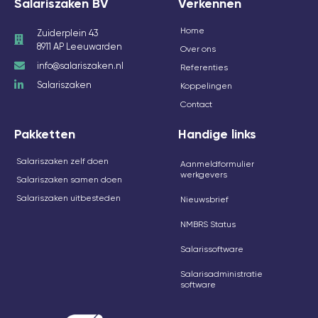
Salariszaken BV
Verkennen
Home
Zuiderplein 43
8911 AP Leeuwarden
Over ons
info@salariszaken.nl
Referenties
Salariszaken
Koppelingen
Contact
Pakketten
Handige links
Salariszaken zelf doen
Aanmeldformulier
werkgevers
Salariszaken samen doen
Salariszaken uitbesteden
Nieuwsbrief
NMBRS Status
Salarissoftware
Salarisadministratie
software