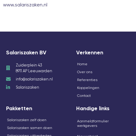
www.salariszaken.nl
Salariszaken BV
Verkennen
Home
Zuiderplein 43
8911 AP Leeuwarden
Over ons
info@salariszaken.nl
Referenties
Salariszaken
Koppelingen
Contact
Pakketten
Handige links
Salariszaken zelf doen
Aanmeldformulier
werkgevers
Salariszaken samen doen
Salariszaken uitbesteden