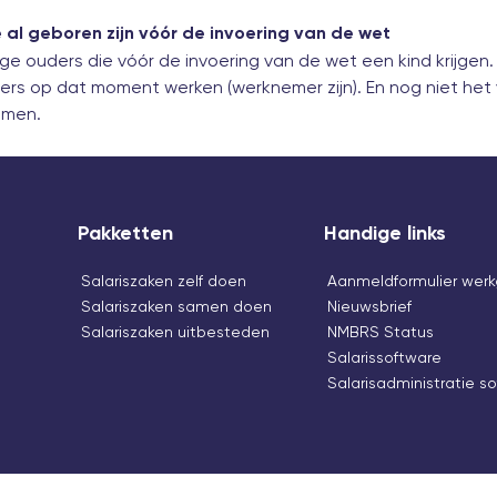
 al geboren zijn vóór de invoering van de wet
e ouders die vóór de invoering van de wet een kind krijge
ders op dat moment werken (werknemer zijn). En nog niet het 
omen.
Pakketten
Handige links
Salariszaken zelf doen
Aanmeldformulier werk
Salariszaken samen doen
Nieuwsbrief
Salariszaken uitbesteden
NMBRS Status
Salarissoftware
Salarisadministratie s