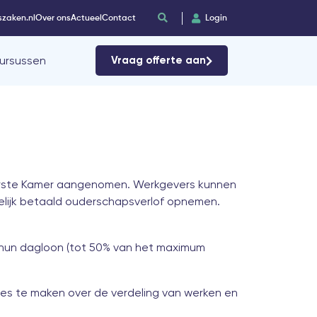
szaken.nl
Over ons
Actueel
Contact
Login
ursussen
Vraag offerte aan
Eerste Kamer aangenomen. Werkgevers kunnen
elijk betaald ouderschapsverlof opnemen.
 hun dagloon (tot 50% van het maximum
es te maken over de verdeling van werken en