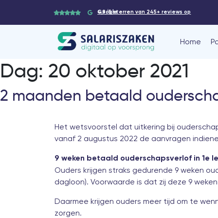
4,9/5 sterren van 245+
reviews op Google
Home
P
Dag:
20 oktober 2021
2 maanden betaald ouderscha
Het
wetsvoorstel dat uitkering bij ouderscha
vanaf 2 augustus 2022 de aanvragen indiene
9 weken betaald ouderschapsverlof in 1e l
Ouders krijgen straks gedurende 9 weken ou
dagloon). Voorwaarde is dat zij deze 9 weken
Daarmee krijgen ouders meer tijd om te wen
zorgen.