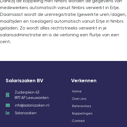
Dankzij de koppeling met Nmbrs worden de gegevens van
medewerkers automatisch vanuit Nmbrs verwerkt in Eitje.
Daarnaast wordt de urenregistratie (gewerkte uren/dagen,
maaltijden en toeslagen) automatisch vanuit Eitje in Nmbrs
geladen. Zo wordt alles rechtstreeks verwerkt in je
salarisadministratie en is de verloning een fluitje van een
cent.
Salariszaken BV
Verkennen
Home
Zuiderplein 43
8911 AP Leeuwarden
Over ons
info@salariszaken.nl
Referenties
Salariszaken
Koppelingen
Contact