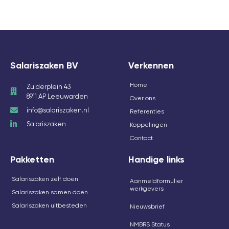
Salariszaken BV
Verkennen
Home
Zuiderplein 43
8911 AP Leeuwarden
Over ons
info@salariszaken.nl
Referenties
Salariszaken
Koppelingen
Contact
Pakketten
Handige links
Salariszaken zelf doen
Aanmeldformulier
werkgevers
Salariszaken samen doen
Salariszaken uitbesteden
Nieuwsbrief
NMBRS Status