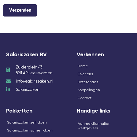
Verzenden
Salariszaken BV
Verkennen
Home
Zuiderplein 43
8911 AP Leeuwarden
Over ons
info@salariszaken.nl
Referenties
Salariszaken
Koppelingen
Contact
Pakketten
Handige links
Salariszaken zelf doen
Aanmeldformulier
werkgevers
Salariszaken samen doen