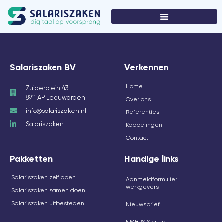
Salariszaken BV
Verkennen
Home
Zuiderplein 43
8911 AP Leeuwarden
Over ons
info@salariszaken.nl
Referenties
Salariszaken
Koppelingen
Contact
Pakketten
Handige links
Salariszaken zelf doen
Aanmeldformulier
werkgevers
Salariszaken samen doen
Salariszaken uitbesteden
Nieuwsbrief
NMBRS Status