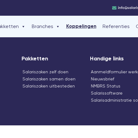
info@salari
akketten
Branches
Referenties
Koppelingen
Pakketten
Handige links
Salariszaken zelf doen
Aanmeldformulier werk
Salariszaken samen doen
Nieuwsbrief
Salariszaken uitbesteden
NMBRS Status
Salarissoftware
Salarisadministratie s