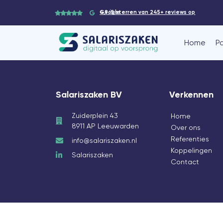
4,9/5 sterren van 245+
reviews op Google
Home
P
Salariszaken BV
Verkennen
Zuiderplein 43
Home
8911 AP Leeuwarden
Over ons
Referenties
info@salariszaken.nl
Koppelingen
Salariszaken
Contact