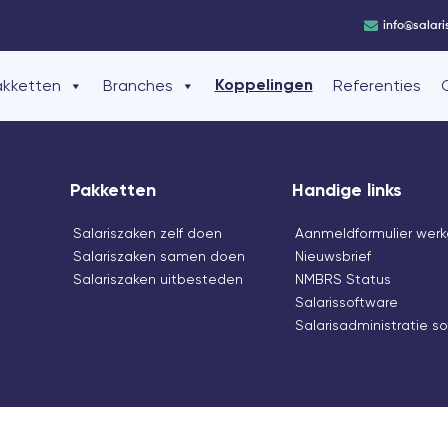
info@salari
akketten
Branches
Referenties
Koppelingen
Pakketten
Handige links
Salariszaken zelf doen
Aanmeldformulier werk
Salariszaken samen doen
Nieuwsbrief
Salariszaken uitbesteden
NMBRS Status
Salarissoftware
Salarisadministratie s