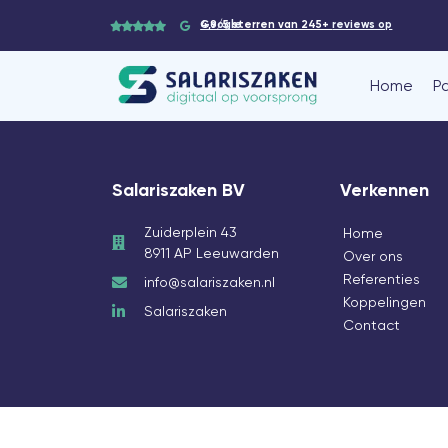
4,9/5 sterren van 245+
reviews op Google
Home
P
Salariszaken BV
Verkennen
Zuiderplein 43
Home
8911 AP Leeuwarden
Over ons
Referenties
info@salariszaken.nl
Koppelingen
Salariszaken
Contact