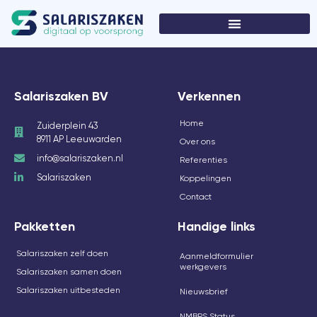
Salariszaken BV
Verkennen
Home
Zuiderplein 43
8911 AP Leeuwarden
Over ons
info@salariszaken.nl
Referenties
Salariszaken
Koppelingen
Contact
Pakketten
Handige links
Salariszaken zelf doen
Aanmeldformulier
werkgevers
Salariszaken samen doen
Salariszaken uitbesteden
Nieuwsbrief
NMBRS Status