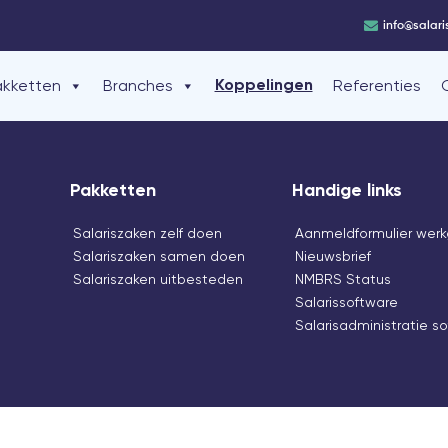
info@salari
akketten
Branches
Referenties
Koppelingen
Pakketten
Handige links
Salariszaken zelf doen
Aanmeldformulier werk
Salariszaken samen doen
Nieuwsbrief
Salariszaken uitbesteden
NMBRS Status
Salarissoftware
Salarisadministratie s