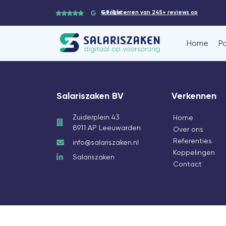
4,9/5 sterren van 245+
reviews op Google
Home
P
Salariszaken BV
Verkennen
Zuiderplein 43
Home
8911 AP Leeuwarden
Over ons
Referenties
info@salariszaken.nl
Koppelingen
Salariszaken
Contact