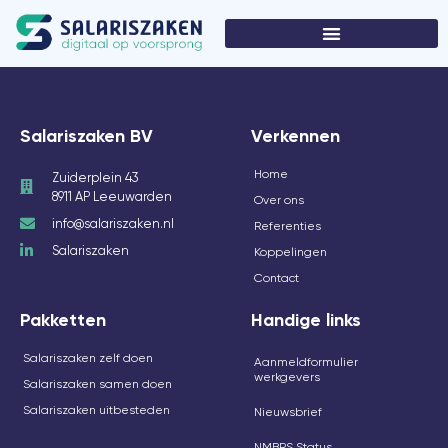
Salariszaken BV
Verkennen
Home
Zuiderplein 43
8911 AP Leeuwarden
Over ons
info@salariszaken.nl
Referenties
Salariszaken
Koppelingen
Contact
Pakketten
Handige links
Salariszaken zelf doen
Aanmeldformulier
werkgevers
Salariszaken samen doen
Salariszaken uitbesteden
Nieuwsbrief
NMBRS Status