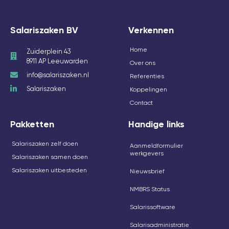
Salariszaken BV
Verkennen
Home
Zuiderplein 43
8911 AP Leeuwarden
Over ons
info@salariszaken.nl
Referenties
Salariszaken
Koppelingen
Contact
Pakketten
Handige links
Salariszaken zelf doen
Aanmeldformulier
werkgevers
Salariszaken samen doen
Salariszaken uitbesteden
Nieuwsbrief
NMBRS Status
Salarissoftware
Salarisadministratie