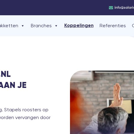
info@salari
akketten
Branches
Referenties
Koppelingen
.NL
AAN JE
g. Stapels roosters op
worden vervangen door