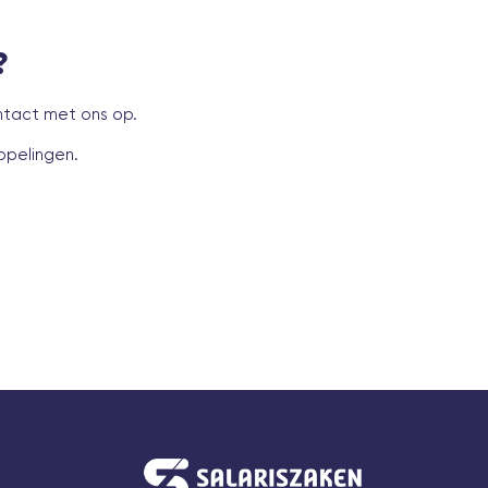
?
ntact met ons op.
ppelingen
.