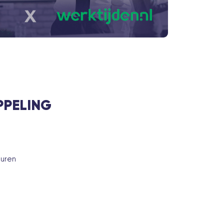
PPELING
turen