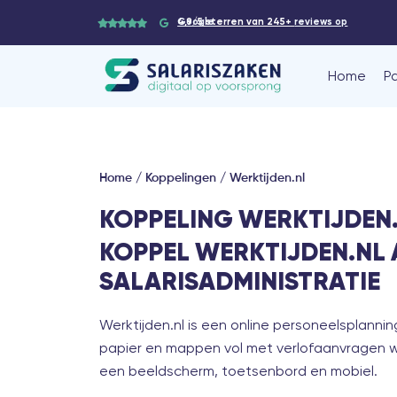
4,9/5 sterren van 245+
reviews op Google
Home
P
Home
/
Koppelingen
/
Werktijden.nl
KOPPELING WERKTIJDEN
KOPPEL WERKTIJDEN.NL 
SALARISADMINISTRATIE
Werktijden.nl is een online personeelsplannin
papier en mappen vol met verlofaanvragen 
een beeldscherm, toetsenbord en mobiel.