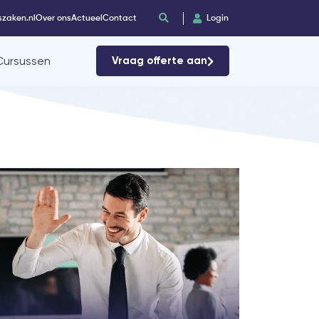
szaken.nl
Over ons
Actueel
Contact
Login
Cursussen
Vraag offerte aan