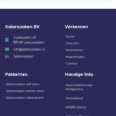
Salariszaken BV
Verkennen
Home
Zuiderplein 43
8911 AP Leeuwarden
Over ons
info@salariszaken.nl
Referenties
Salariszaken
Koppelingen
Contact
Pakketten
Handige links
Salariszaken zelf doen
Aanmeldformulier
werkgevers
Salariszaken samen doen
Salariszaken uitbesteden
Nieuwsbrief
NMBRS Status