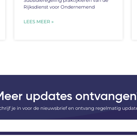
Subsidieregeling praktijkleren van de
Rijksdienst voor Ondernemend
LEES MEER »
Meer updates ontvangen
chrijf je in voor de nieuwsbrief en ontvang regelmatig updat