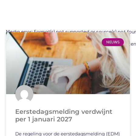
Media error: Format(s) not supported or source(s) not fou
NIEUWS
Bestand downloaden: https://salariszaken.nl/wp-cont
00:00
Eerstedagsmelding verdwijnt
per 1 januari 2027
De regeling voor de eerstedagsmelding (EDM)