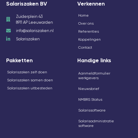
Salariszaken BV
Verkennen
Home
Zuiderplein 43
8911 AP Leeuwarden
Over ons
info@salariszaken.nl
Referenties
Salariszaken
Koppelingen
Contact
Pakketten
Handige links
Salariszaken zelf doen
Aanmeldformulier
werkgevers
Salariszaken samen doen
Salariszaken uitbesteden
Nieuwsbrief
NMBRS Status
Salarissoftware
Salarisadministratie
software