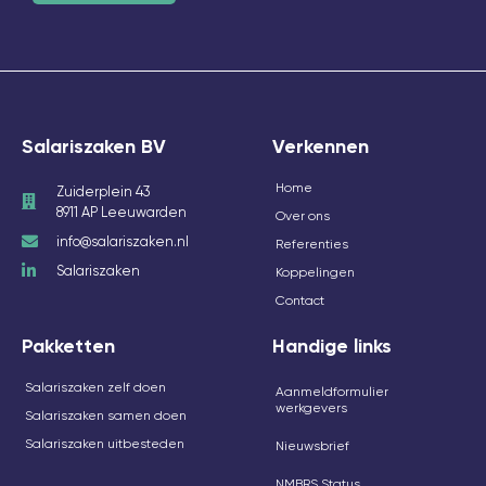
Salariszaken BV
Verkennen
Home
Zuiderplein 43
8911 AP Leeuwarden
Over ons
info@salariszaken.nl
Referenties
Salariszaken
Koppelingen
Contact
Pakketten
Handige links
Salariszaken zelf doen
Aanmeldformulier
werkgevers
Salariszaken samen doen
Salariszaken uitbesteden
Nieuwsbrief
NMBRS Status