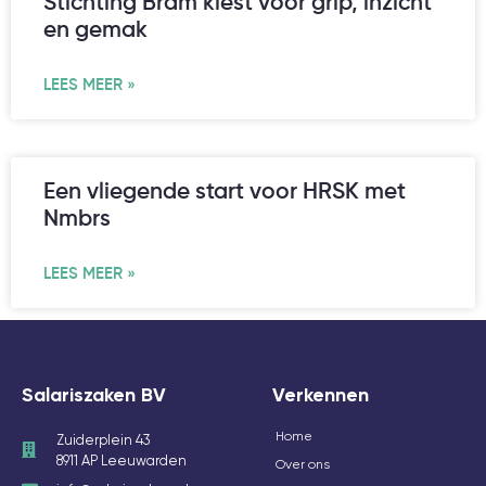
Stichting Bram kiest voor grip, inzicht
en gemak
LEES MEER »
Een vliegende start voor HRSK met
Nmbrs
LEES MEER »
Salariszaken BV
Verkennen
Home
Zuiderplein 43
8911 AP Leeuwarden
Over ons