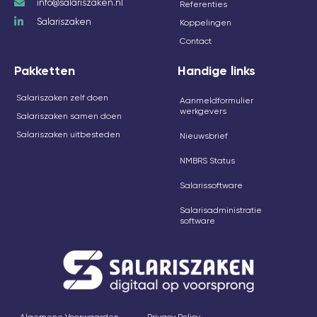
info@salariszaken.nl
Referenties
Salariszaken
Koppelingen
Contact
Pakketten
Handige links
Salariszaken zelf doen
Aanmeldformulier
werkgevers
Salariszaken samen doen
Salariszaken uitbesteden
Nieuwsbrief
NMBRS Status
Salarissoftware
Salarisadministratie
software
Algemene Voorwaarden
Privacy Policy