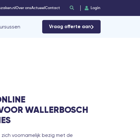
szaken.nl
Over ons
Actueel
Contact
Login
ursussen
Vraag offerte aan
ONLINE
E VOOR WALLERBOSCH
IES
zich voornamelijk bezig met de