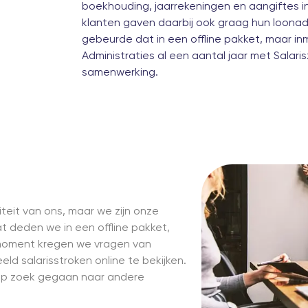
boekhouding, jaarrekeningen en aangiftes 
klanten gaven daarbij ook graag hun loonadm
gebeurde dat in een offline pakket, maar i
Administraties al een aantal jaar met Salari
samenwerking.
teit van ons, maar we zijn onze
at deden we in een offline pakket,
moment kregen we vragen van
eld salarisstroken online te bekijken.
e op zoek gegaan naar andere