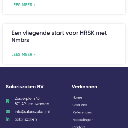
LEES MEER »
Een vliegende start voor HRSK met
Nmbrs
LEES MEER »
Salariszaken BV
Verkennen
Home
Zuiderplein 43
8911 AP Leeuwarden
Over ons
info@salariszaken.nl
Referenties
Salariszaken
Koppelingen
Contact