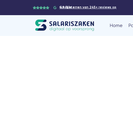
4,9/5 sterren van 245+
reviews op Google
Home
P