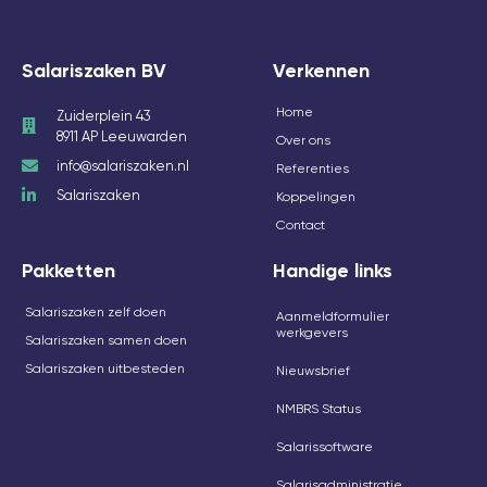
Salariszaken BV
Verkennen
Home
Zuiderplein 43
8911 AP Leeuwarden
Over ons
info@salariszaken.nl
Referenties
Salariszaken
Koppelingen
Contact
Pakketten
Handige links
Salariszaken zelf doen
Aanmeldformulier
werkgevers
Salariszaken samen doen
Salariszaken uitbesteden
Nieuwsbrief
NMBRS Status
Salarissoftware
Salarisadministratie