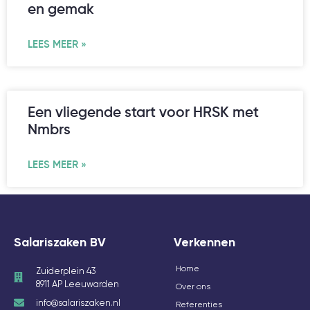
en gemak
LEES MEER »
Een vliegende start voor HRSK met
Nmbrs
LEES MEER »
Salariszaken BV
Verkennen
Home
Zuiderplein 43
8911 AP Leeuwarden
Over ons
info@salariszaken.nl
Referenties