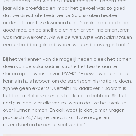
zelf bedacht dat we eerst maar eens met 1 bedrijf een
jaar wilde proefdraaien, maar het gevoel was zo goed,
dat we direct alle bedrijven bij Salariszaken hebben
ondergebracht. Ze kwamen hun afspraken na, dachten
goed mee, en de snelheid en manier van implementeren
was indrukwekkend. Als we de werkwijze van Salariszaken
eerder hadden gekend, waren we eerder overgestapt.”
Bij het verkennen van de mogelijkheden bleek het samen
doen van de salarisadministratie het beste aan te
sluiten op de wensen van RWHG. “Hoewel we de nodige
kennis in huis hebben om de salarisadministratie te doen,
zijn we geen experts”, vertelt Erik daarover. “Daarom is
het fijn om Salariszaken als back-up te hebben. Als het
nodig is, heb ik er alle vertrouwen in dat ze het werk zo
over kunnen nemen. En ook weet je dat je met vragen
praktisch 24/7 bij ze terecht kunt. Ze reageren
razendsnel en helpen je snel verder.”