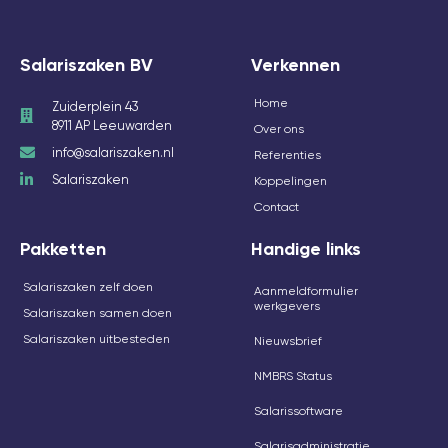
Salariszaken BV
Verkennen
Home
Zuiderplein 43
8911 AP Leeuwarden
Over ons
info@salariszaken.nl
Referenties
Salariszaken
Koppelingen
Contact
Pakketten
Handige links
Salariszaken zelf doen
Aanmeldformulier
werkgevers
Salariszaken samen doen
Salariszaken uitbesteden
Nieuwsbrief
NMBRS Status
Salarissoftware
Salarisadministratie