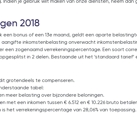
. Indien je gebruik wilt maken van onze diensten, neem dan
ngen 2018
k een bonus of een 13e maand, geldt een aparte belastingta
 aangifte inkomstenbelasting onverwacht inkomstenbelasti
is er een zogenaamd verrekeningspercentage. Een soort corr
opgesplitst in 2 delen. Bestaande uit het ‘standaard tarief’
 dit grotendeels te compenseren.
onderstaande tabel:
en meer belasting over bijzondere beloningen.
n met een inkomen tussen € 6.512 en € 10.226 bruto betalen
dan is het verrekeningspercentage van 28,06% van toepassing