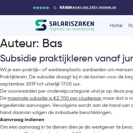
4,9/5 sterren van 245+
reviews op Google
Home
P
Auteur:
Bas
Subsidie praktijkleren vanaf ju
Wil je een praktijk- of werkleerplaats aanbieden om mensen
Praktijkleren. De subsidie draagt bij in de kosten voor de be
september 2019 tot uiterlijk 17.00 uur.
De voorwaarden per onderwijscategorie vind je op
deze pa
De
maximale subsidie is €2.700 per studiejaar
, maar dat is 
ingediende aanvragen. Vervolgens wordt aan de hand van al
hand daarvan volgen de individuele beschikkingen.
Aanvraag indienen
Om een aanvraag in te dienen dien je als werkgever te besch