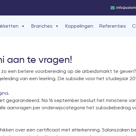
info@salari
akketten
Branches
Koppelingen
Referenties
C
ni aan te vragen!
 zo een betere voorbereiding op de arbeidsmarkt te geven? K
geleiding van een leerling. De subsidie voor het studiejaar 2
gina
.
niet gegarandeerd. Na 16 september besluit het ministerie van
le aanvragen per onderwijscategorie het subsidiebedrag vo
ikken over een certificaat met eHerkenning. Salariszaken be