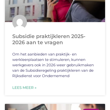
Subsidie praktijkleren 2025-
2026 aan te vragen
Om het aanbieden van praktijk- en
werkleerplaatsen te stimuleren, kunnen
werkgevers ook in 2026 weer gebruikmaken
van de Subsidieregeling praktijkleren van de
Rijksdienst voor Ondernemend
LEES MEER »