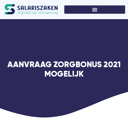
AANVRAAG ZORGBONUS 2021
MOGELIJK