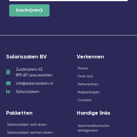
Inschrijven
Salariszaken BV
Verkennen
Home
Zuiderplein 43
8911 AP Leeuwarden
Over ons
info@salariszaken.nl
Referenties
Salariszaken
Koppelingen
Contact
Pakketten
Handige links
Salariszaken zelf doen
Aanmeldformulier
werkgevers
Salariszaken samen doen