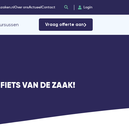
szaken.nl
Over ons
Actueel
Contact
Login
ursussen
Vraag offerte aan
FIETS VAN DE ZAAK!