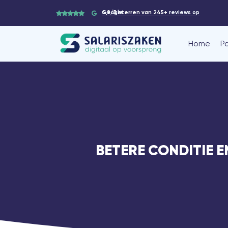
4,9/5 sterren van 245+
reviews op Google
Home
P
BETERE CONDITIE E