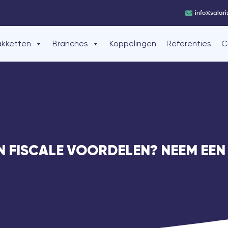
info@salari
akketten
Branches
Koppelingen
Referenties
C
N FISCALE VOORDELEN? NEEM EEN 