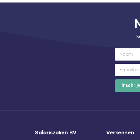
S
Inschrij
Salariszaken BV
Verkennen