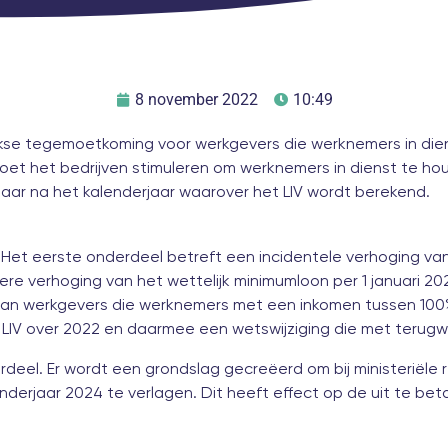
8 november 2022
10:49
lijkse tegemoetkoming voor werkgevers die werknemers in die
et het bedrijven stimuleren om werknemers in dienst te ho
jaar na het kalenderjaar waarover het LIV wordt berekend.
. Het eerste onderdeel betreft een incidentele verhoging 
re verhoging van het wettelijk minimumloon per 1 januari 20
 aan werkgevers die werknemers met een inkomen tussen 100
t LIV over 2022 en daarmee een wetswijziging die met teru
eel. Er wordt een grondslag gecreëerd om bij ministeriële
lenderjaar 2024 te verlagen. Dit heeft effect op de uit te beta