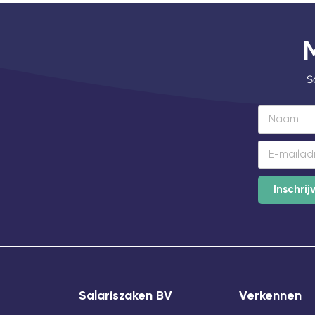
S
Inschrij
Salariszaken BV
Verkennen