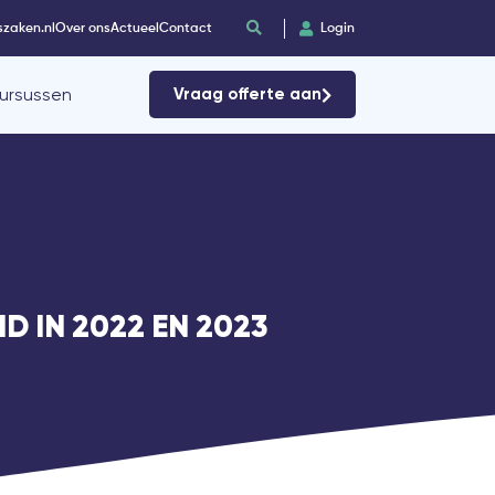
szaken.nl
Over ons
Actueel
Contact
Login
ursussen
Vraag offerte aan
D IN 2022 EN 2023