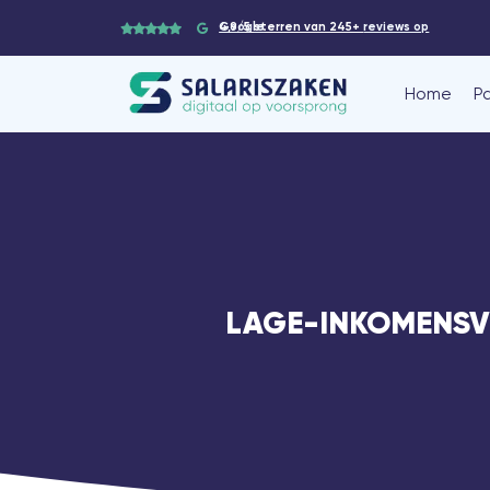
4,9/5 sterren van 245+
reviews op Google
Home
P
LAGE-INKOMENSVOO