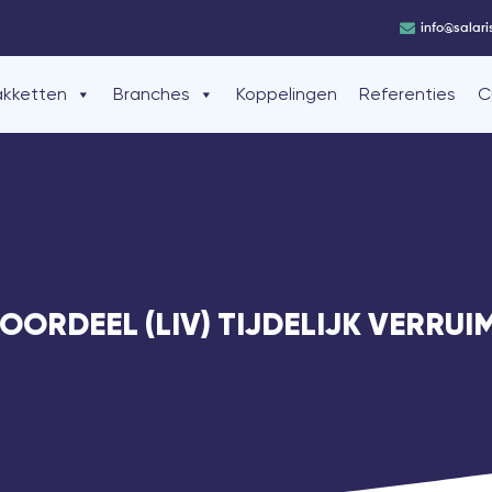
info@salari
akketten
Branches
Koppelingen
Referenties
C
RDEEL (LIV) TIJDELIJK VERRUIM