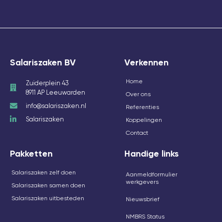
Salariszaken BV
Verkennen
Home
Zuiderplein 43
8911 AP Leeuwarden
Over ons
info@salariszaken.nl
Referenties
Salariszaken
Koppelingen
Contact
Pakketten
Handige links
Salariszaken zelf doen
Aanmeldformulier
werkgevers
Salariszaken samen doen
Salariszaken uitbesteden
Nieuwsbrief
NMBRS Status