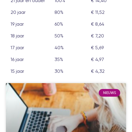
21 jaar en ouder
100%
€ 14,40
20 jaar
80%
€ 11,52
19 jaar
60%
€ 8,64
18 jaar
50%
€ 7,20
17 jaar
40%
€ 5,69
16 jaar
35%
€ 4,97
15 jaar
30%
€ 4,32
NIEUWS