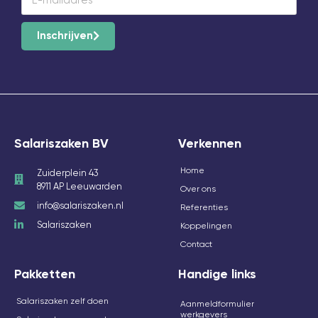
Inschrijven
Salariszaken BV
Verkennen
Home
Zuiderplein 43
8911 AP Leeuwarden
Over ons
info@salariszaken.nl
Referenties
Salariszaken
Koppelingen
Contact
Pakketten
Handige links
Salariszaken zelf doen
Aanmeldformulier
werkgevers