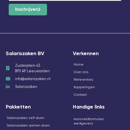
Inschrijven
Salariszaken BV
Verkennen
Home
Zuiderplein 43
8911 AP Leeuwarden
Over ons
info@salariszaken.nl
Referenties
Salariszaken
Koppelingen
Contact
Pakketten
Handige links
Salariszaken zelf doen
Aanmeldformulier
werkgevers
Salariszaken samen doen