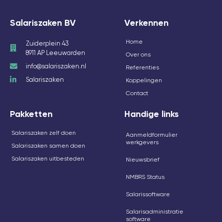
Salariszaken BV
Verkennen
Home
Zuiderplein 43
8911 AP Leeuwarden
Over ons
info@salariszaken.nl
Referenties
Salariszaken
Koppelingen
Contact
Pakketten
Handige links
Salariszaken zelf doen
Aanmeldformulier
werkgevers
Salariszaken samen doen
Salariszaken uitbesteden
Nieuwsbrief
NMBRS Status
Salarissoftware
Salarisadministratie
software