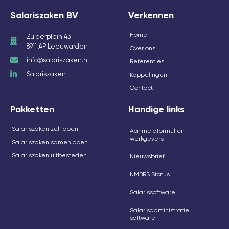
Salariszaken BV
Verkennen
Home
Zuiderplein 43
8911 AP Leeuwarden
Over ons
info@salariszaken.nl
Referenties
Salariszaken
Koppelingen
Contact
Pakketten
Handige links
Salariszaken zelf doen
Aanmeldformulier
werkgevers
Salariszaken samen doen
Salariszaken uitbesteden
Nieuwsbrief
NMBRS Status
Salarissoftware
Salarisadministratie
software