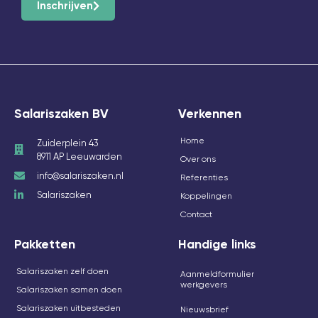
Inschrijven
Salariszaken BV
Verkennen
Home
Zuiderplein 43
8911 AP Leeuwarden
Over ons
info@salariszaken.nl
Referenties
Salariszaken
Koppelingen
Contact
Pakketten
Handige links
Salariszaken zelf doen
Aanmeldformulier
werkgevers
Salariszaken samen doen
Salariszaken uitbesteden
Nieuwsbrief