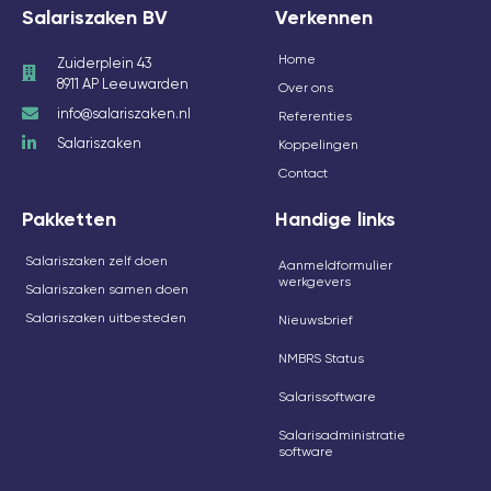
Salariszaken BV
Verkennen
Home
Zuiderplein 43
8911 AP Leeuwarden
Over ons
info@salariszaken.nl
Referenties
Salariszaken
Koppelingen
Contact
Pakketten
Handige links
Salariszaken zelf doen
Aanmeldformulier
werkgevers
Salariszaken samen doen
Salariszaken uitbesteden
Nieuwsbrief
NMBRS Status
Salarissoftware
Salarisadministratie
software