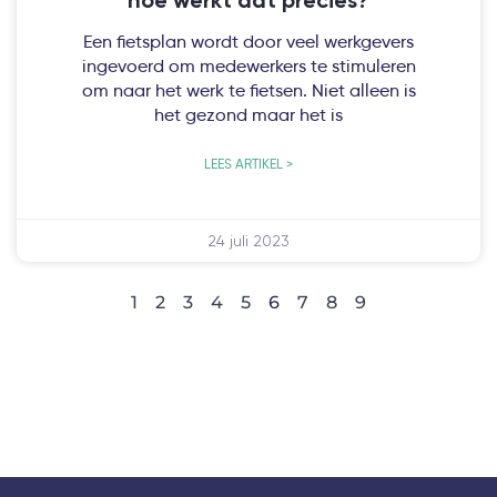
hoe werkt dat precies?
Een fietsplan wordt door veel werkgevers
ingevoerd om medewerkers te stimuleren
om naar het werk te fietsen. Niet alleen is
het gezond maar het is
LEES ARTIKEL >
24 juli 2023
1
2
3
4
5
6
7
8
9